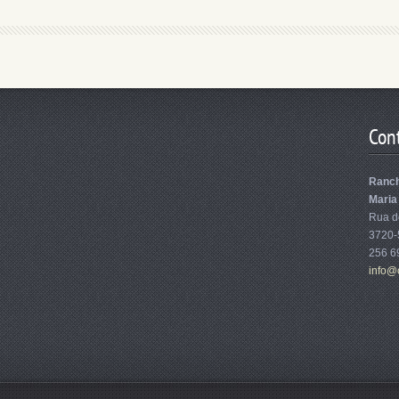
Con
Ranch
Maria
Rua do
3720-
256 6
info@