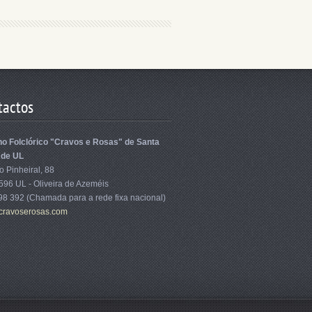
tactos
o Folclórico "Cravos e Rosas" de Santa
 de UL
 Pinheiral, 88
596 UL - Oliveira de Azeméis
98 392 (Chamada para a rede fixa nacional)
cra
voserosa
s.com