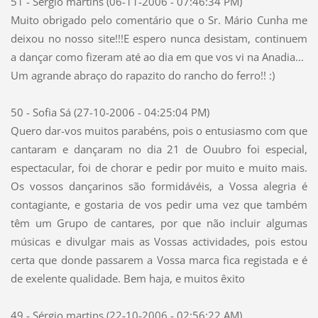
51 - Sérgio martins (06-11-2006 - 07:46:34 PM)
Muito obrigado pelo comentário que o Sr. Mário Cunha me
deixou no nosso site!!!E espero nunca desistam, continuem
a dançar como fizeram até ao dia em que vos vi na Anadia...
Um agrande abraço do rapazito do rancho do ferro!! :)
50 - Sofia Sá (27-10-2006 - 04:25:04 PM)
Quero dar-vos muitos parabéns, pois o entusiasmo com que
cantaram e dançaram no dia 21 de Ouubro foi especial,
espectacular, foi de chorar e pedir por muito e muito mais.
Os vossos dançarinos são formidávéis, a Vossa alegria é
contagiante, e gostaria de vos pedir uma vez que também
têm um Grupo de cantares, por que não incluir algumas
músicas e divulgar mais as Vossas actividades, pois estou
certa que donde passarem a Vossa marca fica registada e é
de exelente qualidade. Bem haja, e muitos êxito
49 - Sérgio martins (22-10-2006 - 02:56:22 AM)