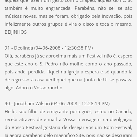
aquela que fazem um gesto com o chápeu, aquela do tic. tic
também é muito engrançada. Parabéns, não sei se são
músicas novas, mas se foram, obrigado pela inovação, pois
infelizmente outros grupos é vira o disco e toca o mesmo.
BEIJINHOS
91 - Deolinda (04-06-2008 - 12:30:38 PM)
Olá, parabéns já se aproxima mais um Festival não é, espero
que este ano o S. Pedro não molhe como o ano passado,
pois andei perdida, fiquei na Igreja à espera e só quando ia
de regresso a casa verifiquei que na Junta de Ul se passava
algo. Adoro o Vosso rancho.
90 - Jonatham Wilson (04-06-2008 - 12:28:14 PM)
Hello, sou filho de emigrante português, estou no Cánada,
recebi através de e-mail a Vossa mensagem na divulgação
do Vosso Festival gostaria de desejar-vos um Bom Festival,
Já agora parabéns pelo magnifico Site, pois não se descuram