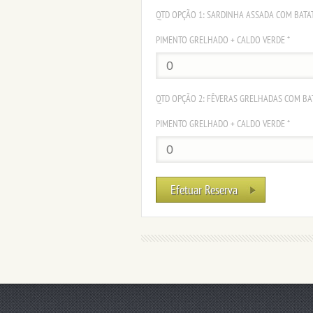
QTD OPÇÃO 1: SARDINHA ASSADA COM BATA
PIMENTO GRELHADO + CALDO VERDE *
QTD OPÇÃO 2: FÊVERAS GRELHADAS COM BA
PIMENTO GRELHADO + CALDO VERDE *