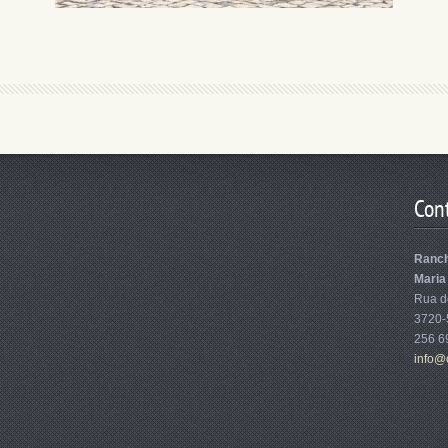
Con
Ranch
Maria
Rua do
3720-
256 6
info@