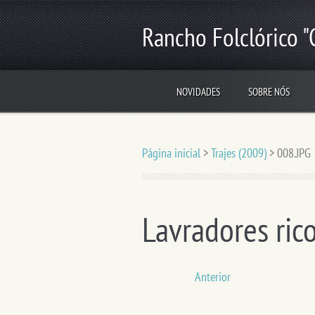
Rancho Folclórico "
NOVIDADES
SOBRE NÓS
Página inicial
>
Trajes (2009)
>
008.JPG
Lavradores ric
Anterior