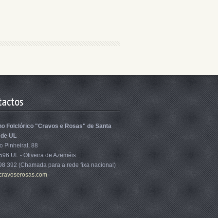
tactos
o Folclórico "Cravos e Rosas" de Santa
 de UL
 Pinheiral, 88
596 UL - Oliveira de Azeméis
98 392 (Chamada para a rede fixa nacional)
cra
voserosa
s.com